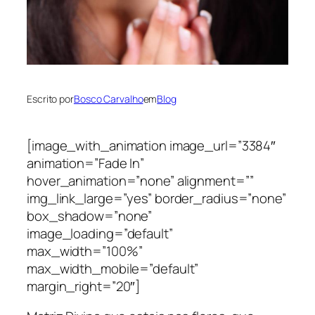
Escrito por
Bosco Carvalho
em
Blog
[image_with_animation image_url=”3384″
animation=”Fade In”
hover_animation=”none” alignment=””
img_link_large=”yes” border_radius=”none”
box_shadow=”none”
image_loading=”default”
max_width=”100%”
max_width_mobile=”default”
margin_right=”20″]