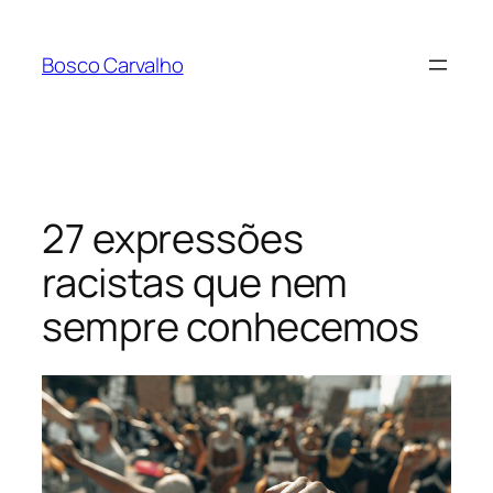
Pular
para
Bosco Carvalho
o
conteúdo
27 expressões
racistas que nem
sempre conhecemos