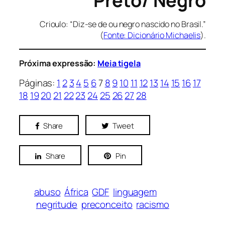
Preto/ Negro
Crioulo: “Diz-se de ou negro nascido no Brasil.”
(
Fonte: Dicionário Michaelis
).
Próxima expressão:
Meia tigela
Páginas:
1
2
3
4
5
6
7
8
9
10
11
12
13
14
15
16
17
18
19
20
21
22
23
24
25
26
27
28
Share
Tweet
Share
Pin
abuso
África
GDF
linguagem
negritude
preconceito
racismo