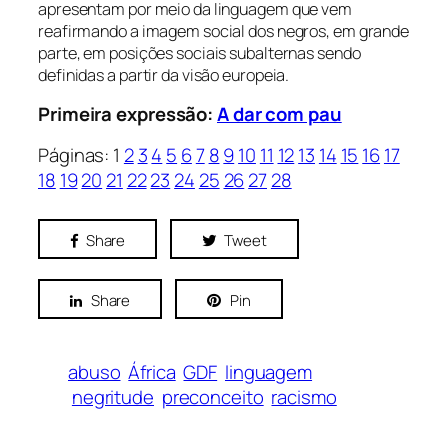
apresentam por meio da linguagem que vem
reafirmando a imagem social dos negros, em grande
parte, em posições sociais subalternas sendo
definidas a partir da visão europeia.
Primeira expressão:
A dar com pau
Páginas:
1
2
3
4
5
6
7
8
9
10
11
12
13
14
15
16
17
18
19
20
21
22
23
24
25
26
27
28
Share
Tweet
Share
Pin
abuso
África
GDF
linguagem
negritude
preconceito
racismo