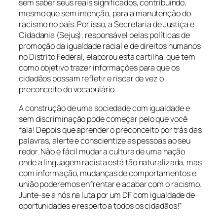
sem saber seus reais significados, contribuindo,
mesmo que sem intenção, para a manutenção do
racismo no país. Por isso, a Secretaria de Justiça e
Cidadania (Sejus), responsável pelas políticas de
promoção da igualdade racial e de direitos humanos
no Distrito Federal, elaborou esta cartilha, que tem
como objetivo trazer informações para que os
cidadãos possam refletir e riscar de vez o
preconceito do vocabulário.
A construção de uma sociedade com igualdade e
sem discriminação pode começar pelo que você
fala! Depois que aprender o preconceito por trás das
palavras, alerte e conscientize as pessoas ao seu
redor. Não é fácil mudar a cultura de uma nação
onde a linguagem racista está tão naturalizada, mas
com informação, mudanças de comportamentos e
união poderemos enfrentar e acabar com o racismo.
Junte-se a nós na luta por um DF com igualdade de
oportunidades e respeito a todos os cidadãos!”