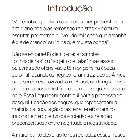
Introdução
“Você sabia que diversas expressões presentes no
cotidiano dos brasileiros são racistas? É comum
escutar, por exemplo, “vou dormir cedo que amanhã
é dia de branco” ou “olha que mulata bonita”.
Não se engane! Podem parecer simples
“brincadeiras” ou “só jeito de falar”, mas essas
palavras são ofensivas e têm origens na época
colonial, quando os negros foram trazidos da África
para serem escravizados no Brasil, um longo e triste
período da nossa história e com consequências até
hoje. Essa linguagem contribui para o processo de
desqualificação dos negros, que representam a
maioria da população brasileira, e reforçam no
inconsciente coletivo da sociedade a relação
preconceituosa entre negritude e negatividade.
A maior parte dos brasileiros reproduz essas frases