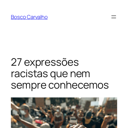
Pular
para
Bosco Carvalho
o
conteúdo
27 expressões
racistas que nem
sempre conhecemos