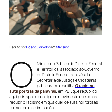
Escrito por
Bosco Carvalho
em
Ativismo
O
Ministério Público do Distrito Federal
e Territórios, associado ao Governo
do Distrito Federal, através da
Secretaria de Justiça e Cidadania
publicaram a cartilha
O racismo
sutil por trás da palavras
, em PDF, que republico
aqui pois apoio todo tipo de movimento que possa
reduzir o racismo em qualquer de suas horrorosas
formas de discriminação.