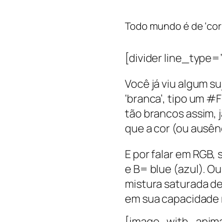
Todo mundo é de ‘cor’
[divider line_type
Você já viu algum s
‘branca’, tipo um 
tão brancos assim, 
que a cor (ou ausên
E por falar em RGB,
e B= blue (azul). O
mistura saturada de
em sua capacidade m
[image_with_anima