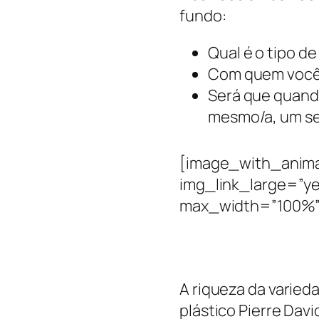
fundo:
Qual é o tipo d
Com quem você 
Será que quando
mesmo/a, um se
[image_with_anima
img_link_large=”y
max_width=”100%”
A riqueza da varied
plástico Pierre Davi