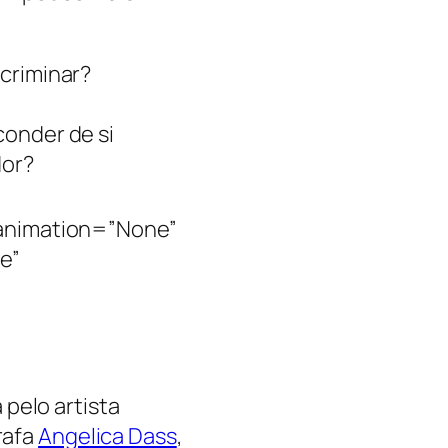
criminar?
conder de si
dor?
animation=”None”
e”
pelo artista
rafa
Angelica Dass
,