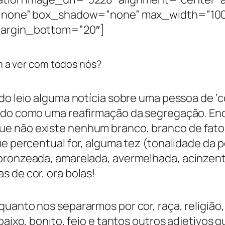
=”none” box_shadow=”none” max_width=”10
argin_bottom=”20″]
m a ver com todos nós?
do leio alguma notícia sobre uma pessoa de ‘co
ndo como uma reafirmação da segregação. En
 não existe nenhum branco, branco de fato,
e percentual for, alguma tez (tonalidade da pe
bronzeada, amarelada, avermelhada, acinzent
 de cor, ora bolas!
anto nos separarmos por cor, raça, religião, 
baixo, bonito, feio e tantos outros adjetivos 