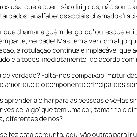
 os usa, que a quem são dirigidos, não somos
etardados, analfabetos sociais chamados ‘racis
er que chamar alguém de ‘gordo’ ou ‘esqueléti
 em parte, verdade! Mas tem a ver com algo qu
nação, a rotulação contínua e implacável que
udo e a todos imediatamente, de acordo com n
ta de verdade? Falta-nos compaixão, maturida
e amor, que é o componente principal dos se
 aprender a olhar para as pessoas e vê-las 
nvés de ‘algo’ que tem uma cor, tamanho e d
, diferentes de nós?
 se fez esta pergunta, aqui vão outras para ir