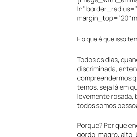
In” border_radius
margin_top=”20″ m
E o que é que isso te
Todos os dias, quan
discriminada, ente
compreendermos que
temos, seja lá em qu
levemente rosada, 
todos somos pessoas
Porque? Por que enqu
gordo, magro, alto, 