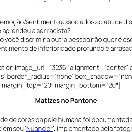
e emoção/sentimento associados ao ato de dis
aprendeu a ser racista?
 você discrimina outra pessoa não quer é es
ntimento de inferioridade profundo e arrasa
tion image_url=”3236″ alignment=”center” 
es” border_radius=”none” box_shadow=”non
 margin_top=”20″ margin_bottom=”20″]
Matizes no Pantone
ade de cores da pele humana foi documentada 
d em seu ‘
Nuancier
’, implementado pela fotóg