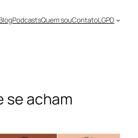
Blog
Podcasts
Quem sou
Contato
LGPD
ue se acham