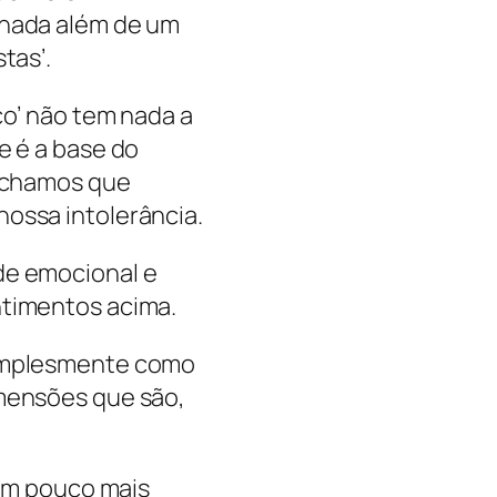
 nada além de um
tas’.
co’ não tem nada a
e é a base do
 achamos que
ossa intolerância.
de emocional e
ntimentos acima.
simplesmente como
imensões que são,
 um pouco mais