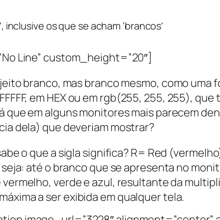
, inclusive os que se acham ‘brancos’
=”No Line” custom_height=”20″]
ujeito branco, mas branco mesmo, como uma f
#FFFFFF, em HEX ou em rgb(255, 255, 255), qu
já que em alguns monitores mais parecem dent
cia dela) que deveriam mostrar?
 sabe o que a sigla significa? R= Red (vermelh
u seja: até o branco que se apresenta no monit
 vermelho, verde e azul, resultante da multip
áxima a ser exibida em qualquer tela.
tion image_url=”3228″ alignment=”center”