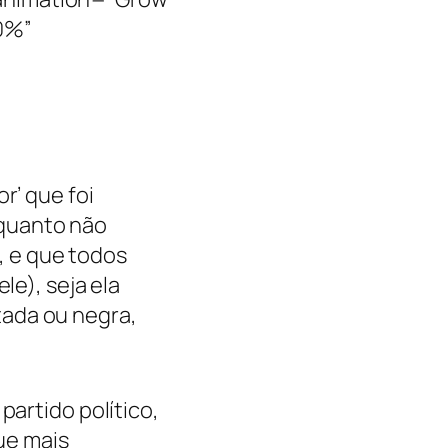
0%”
r’ que foi
quanto não
 e que todos
le), seja ela
ada ou negra,
partido político,
que mais