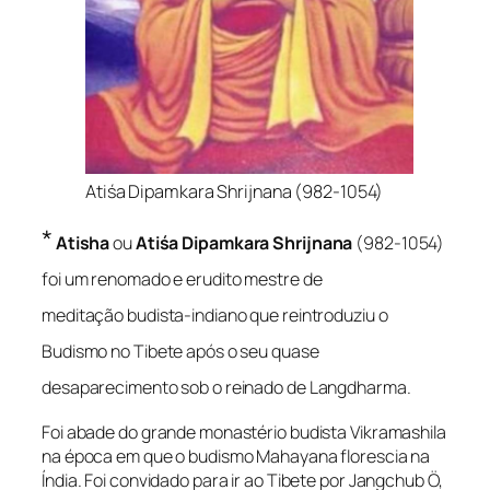
Atiśa Dipamkara Shrijnana (982-1054)
*
Atisha
ou
Atiśa Dipamkara Shrijnana
(982-1054)
foi um renomado e erudito mestre de
meditação budista-indiano que reintroduziu o
Budismo no Tibete após o seu quase
desaparecimento sob o reinado de Langdharma.
Foi abade do grande monastério budista Vikramashila
na época em que o budismo Mahayana florescia na
Índia. Foi convidado para ir ao Tibete por Jangchub Ö,