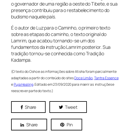
o governador de uma região a oeste do Tibete, e sua
presença contribuiu para o restabelecimento do
budismo naquele país.
É o autor de Luz para o Caminho, o primeiro texto
sobre as etapas do caminho, o texto original do
Lamrim, que acabou tornando-se um dos
fundamentos da instrução Lamrim posterior. Sua
tradição tornou-se conhecida como Tradição
Kadampa.
(O texto do Osho e as informações sobre Atisha foram parcialmente
adaptadas a partir do conteúdo do sites
Doce Limão
,
Tantra Essence
e
Puja Healing
. Editado em 23/09/2020 para inserir as instruções e
reescrever parte do texto.)
Share
Tweet
Share
Pin