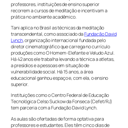
professores, instituições de ensino superior
recorrem a cursos de meditação e incentivam a
prática no ambiente acadêmico.
Tani aplica no Brasil as técnicas da meditação
transcendental, como associado da
Fundação David
Lynch
, organização internacional fundada pelo
diretor cinematográfico que carrega no currículo
produções como
O Homem-Elefante
e
Veludo Azul
.
Há 42 anos ele trabalha levando a técnica a atletas,
a presídios e a pessoas em situação de
vulnerabilidade social. Há 15 anos, a área
educacional ganhou espaço e, com ela, o ensino
superior.
Instituições como o Centro Federal de Educação
Tecnológica Celso Suckow da Fonseca (Cefet/RJ)
tem parceria com a Fundação David Lynch.
As aulas são ofertadas de forma optativa para
professores e estudantes. Eles têm cinco dias de