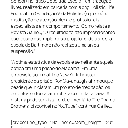
School (Holístico Depois da Escola – em tradução
livre), realizado em parceria com a ong Holistic Life
Foundation (Fundação Vida Holística) que reúne
meditação de atenção plena e profissionais
especialistas em comportamento. Como relata a
Revista Galileu, “O resultado foi tão impressionante
que, desde que implantou o projeto há dois anos, a
escola de Baltimore não realizou uma única
suspensão.”
“A ótima estatística da escola é semelhante àquela
obtida em uma prisão do Alabama. Em uma
entrevista ao jornal The New York Times, o
presidente da prisão, Ron Cavanaugh, afirmou que
desde que iniciaram um projeto de meditação, os
detentos se tornaram aptos a controlar a raiva. A
história pode ser vista no documentário The Dhama
Brothers, disponível no YouTube”, continua Galileu.
[divider line_type=”No Line” custom_height=”20″]