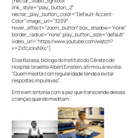
[nectar_video_lightbox
link_style=”play_button_2″
nectar_play_button_color=”Default-Accent-
Color” image_url=”3239″
hover_effect=”zoom_button” box_shadow=”none”
border_radius=”none” play_button_size=”default”
video_url=”https://www.youtube.com/watch?
v=ZxfcJckxNXc”]
Elisa Kozasa, bióloga do Instituto do Cérebro do
Hospital Israelita Albert Einstein, afirmou à revista:
“Quem medita com regularidade tende a evitar
respostas impulsivas”.
Entre em sintonia com a paz que transcende dessas
crianças quando meditam: