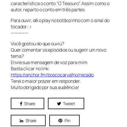
característica o conto “O Tesouro”. Assim como o
autor, reparto o conto em três partes.
Para ouvir, dê o play no botãozinho com o sinal do
tocador: >
————–
Você gostou do que ouviu?
Quer comentar os episódios ou sugerir um novo
tema?
Envie sua mensagem de voz para mim.
Basta clicar no link:
https://anchor.fm/boscocarvalho/recado
Terei o maior prazer em responder.
Muito obrigado por sua audiência!
Share
Tweet
Share
Pin