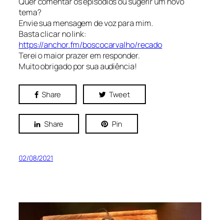
Quer comentar os episódios ou sugerir um novo
tema?
Envie sua mensagem de voz para mim.
Basta clicar no link:
https://anchor.fm/boscocarvalho/recado
Terei o maior prazer em responder.
Muito obrigado por sua audiência!
Share
Tweet
Share
Pin
02/08/2021