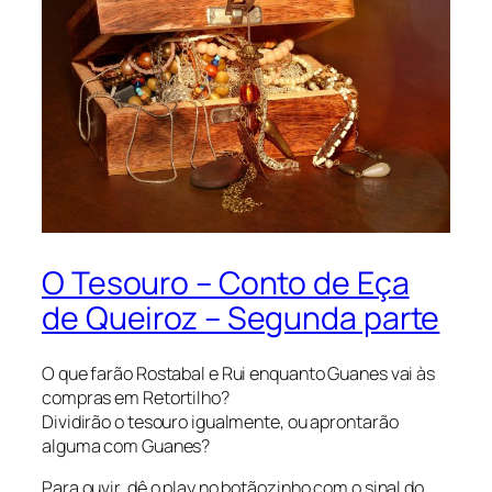
O Tesouro – Conto de Eça
de Queiroz – Segunda parte
O que farão Rostabal e Rui enquanto Guanes vai às
compras em Retortilho?
Dividirão o tesouro igualmente, ou aprontarão
alguma com Guanes?
Para ouvir, dê o play no botãozinho com o sinal do