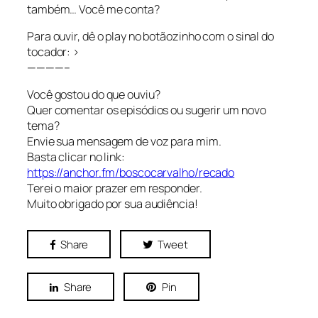
também… Você me conta?
Para ouvir, dê o play no botãozinho com o sinal do
tocador: >
————–
Você gostou do que ouviu?
Quer comentar os episódios ou sugerir um novo
tema?
Envie sua mensagem de voz para mim.
Basta clicar no link:
https://anchor.fm/boscocarvalho/recado
Terei o maior prazer em responder.
Muito obrigado por sua audiência!
Share
Tweet
Share
Pin