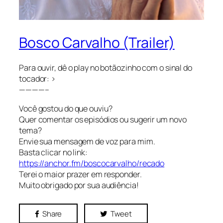
Bosco Carvalho (Trailer)
Para ouvir, dê o play no botãozinho com o sinal do
tocador: >
————–
Você gostou do que ouviu?
Quer comentar os episódios ou sugerir um novo
tema?
Envie sua mensagem de voz para mim.
Basta clicar no link:
https://anchor.fm/boscocarvalho/recado
Terei o maior prazer em responder.
Muito obrigado por sua audiência!
Share
Tweet