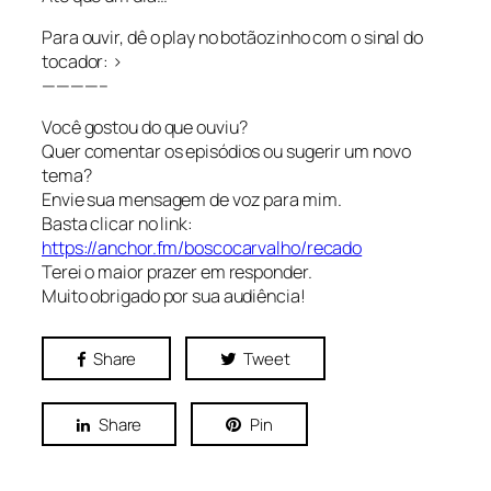
Para ouvir, dê o play no botãozinho com o sinal do
tocador: >
————–
Você gostou do que ouviu?
Quer comentar os episódios ou sugerir um novo
tema?
Envie sua mensagem de voz para mim.
Basta clicar no link:
https://anchor.fm/boscocarvalho/recado
Terei o maior prazer em responder.
Muito obrigado por sua audiência!
Share
Tweet
Share
Pin