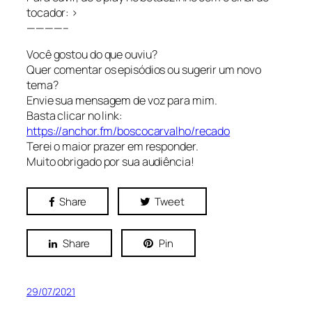
tocador: >
————–
Você gostou do que ouviu?
Quer comentar os episódios ou sugerir um novo
tema?
Envie sua mensagem de voz para mim.
Basta clicar no link:
https://anchor.fm/boscocarvalho/recado
Terei o maior prazer em responder.
Muito obrigado por sua audiência!
Share
Tweet
Share
Pin
29/07/2021