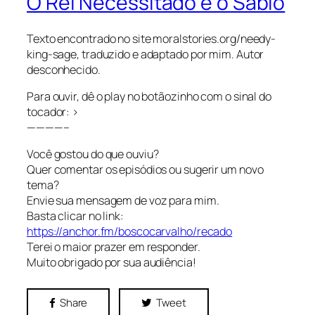
O Rei Necessitado e o Sábio
Texto encontrado no site moralstories.org/needy-
king-sage, traduzido e adaptado por mim. Autor
desconhecido.
Para ouvir, dê o play no botãozinho com o sinal do
tocador: >
————–
Você gostou do que ouviu?
Quer comentar os episódios ou sugerir um novo
tema?
Envie sua mensagem de voz para mim.
Basta clicar no link:
https://anchor.fm/boscocarvalho/recado
Terei o maior prazer em responder.
Muito obrigado por sua audiência!
Share
Tweet