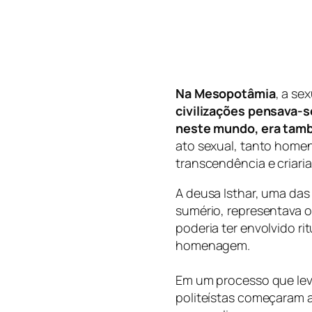
Na Mesopotâmia
, a se
civilizações pensava-se
neste mundo, era tamb
ato sexual, tanto home
transcendência e criar
A deusa Isthar, uma das
sumério, representava o 
poderia ter envolvido r
homenagem.
Em um processo que levo
politeístas começaram a