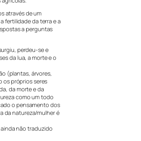
agrícolas.
os através de um
 fertilidade da terra e a
respostas a perguntas
surgiu, perdeu-se e
es da lua, a morte e o
 (plantas, árvores,
o os próprios seres
da, da morte e da
atureza como um todo
rcado o pensamento dos
a da natureza/mulher é
, ainda não traduzido