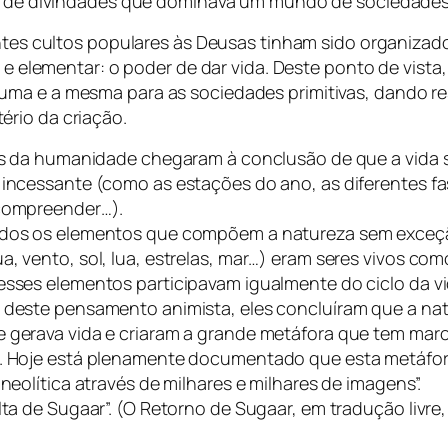
 de divindades que dominava um mundo de sociedades 
ntes cultos populares às Deusas tinham sido organizad
 e elementar: o poder de dar vida. Deste ponto de vista, a
o uma e a mesma para as sociedades primitivas, dando 
tério da criação.
as da humanidade chegaram à conclusão de que a vida 
incessante (como as estações do ano, as diferentes fas
compreender…).
dos os elementos que compõem a natureza sem exceção
, vento, sol, lua, estrelas, mar…) eram seres vivos com
sses elementos participavam igualmente do ciclo da vi
 deste pensamento animista, eles concluíram que a n
 gerava vida e criaram a grande metáfora que tem ma
. Hoje está plenamente documentado que esta metáfor
neolítica através de milhares e milhares de imagens”.
lta de Sugaar”. (O Retorno de Sugaar, em tradução livre