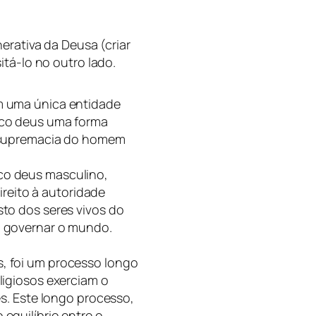
erativa da Deusa (criar
itá-lo no outro lado.
m uma única entidade
ico deus uma forma
a supremacia do homem
co deus masculino,
direito à autoridade
sto dos seres vivos do
a governar o mundo.
, foi um processo longo
ligiosos exerciam o
es. Este longo processo,
equilíbrio entre o