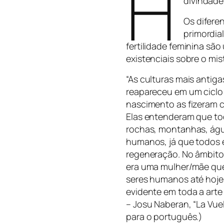
H
divindade
Os difere
primordial
fertilidade feminina sã
existenciais sobre o mis
“As culturas mais antig
reapareceu em um ciclo 
nascimento as fizeram 
Elas entenderam que to
rochas, montanhas, água
humanos, já que todos e
regeneração. No âmbito
era uma mulher/mãe que
seres humanos até hoje
evidente em toda a arte 
– Josu Naberan, “La Vue
para o português.)