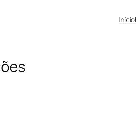
Início
ções