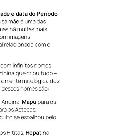
dade e data do Período
usa mãe é uma das
mas há muitas mais.
com imagens
al relacionada com o
com infinitos nomes
minina que criou tudo –
na mente mitológica dos
s desses nomes são:
a
Andina;
Mapu
para os
ra os Astecas.
 culto se espalhou pelo
os Hititas.
Hepat
na