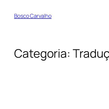
Pular
para
Bosco Carvalho
o
conteúdo
Categoria:
Tradu