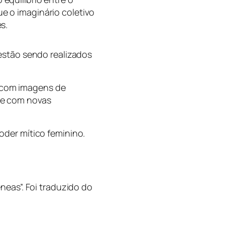
e o imaginário coletivo
s.
estão sendo realizados
com imagens de
te com novas
der mítico feminino.
neas”. Foi traduzido do