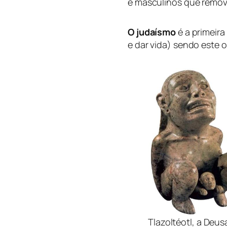
e masculinos que remo
O judaísmo
é a primeira
e dar vida) sendo este o
Tlazoltéotl, a Deus