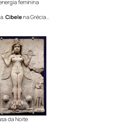
 energia feminina
ia.
Cibele
na Grécia…
sa da Noite