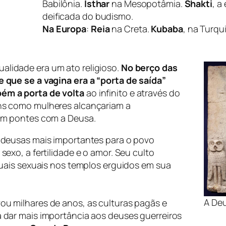
Babilônia.
Isthar
na Mesopotâmia.
Shakti
, a
deificada do budismo.
Na Europa
:
Reia
na Creta.
Kubaba
, na Turqu
xualidade era um ato religioso.
No berço das
 que se a vagina era a “porta de saída”
ém a porta de volta
ao infinito e através do
ns como mulheres alcançariam a
iam pontes com a Deusa.
 deusas mais importantes para o povo
sexo, a fertilidade e o amor. Seu culto
ituais sexuais nos templos erguidos em sua
A Deu
u milhares de anos, as culturas pagãs e
 dar mais importância aos deuses guerreiros