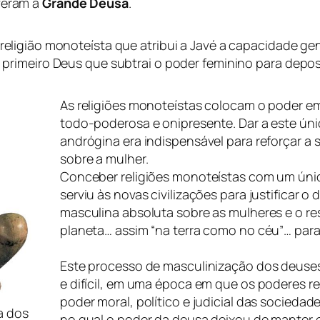
veram a
Grande Deusa
.
 religião monoteísta que atribui a Javé a capacidade gen
 primeiro Deus que subtrai o poder feminino para depos
As religiões monoteístas colocam o poder e
todo-poderosa e onipresente. Dar a este ún
andrógina era indispensável para reforçar 
sobre a mulher.
Conceber religiões monoteístas com um úni
serviu às novas civilizações para justificar o 
masculina absoluta sobre as mulheres e o re
planeta… assim “
na terra como no céu
”… par
Este processo de masculinização dos deuses
e difícil, em uma época em que os poderes re
poder moral, político e judicial das sociedad
a dos
no qual o poder da deusa deixou de manter o 