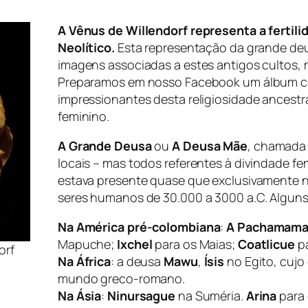
A Vênus de Willendorf representa a fertili
Neolítico.
Esta representação da grande de
imagens associadas a estes antigos cultos, 
Preparamos em nosso Facebook um álbum 
impressionantes desta religiosidade ancestr
feminino.
A Grande Deusa
ou
A Deusa Mãe
, chamada 
locais – mas todos referentes à divindade fe
estava presente quase que exclusivamente 
seres humanos de 30.000 a 3000 a.C. Algun
Na América pré-colombiana
:
A Pachamam
Mapuche;
Ixchel
para os Maias;
Coatlicue
pa
orf
Na África
: a deusa
Mawu
,
Ísis
no Egito, cujo
mundo greco-romano.
Na Ásia
:
Ninursague
na Suméria.
Arina
para 