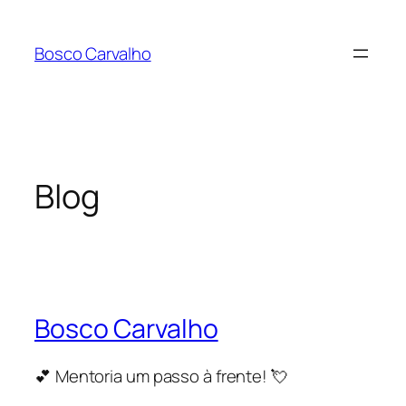
Pular
para
Bosco Carvalho
o
conteúdo
Blog
Bosco Carvalho
💕 Mentoria um passo à frente! 💘